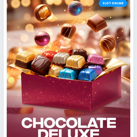
SLOT ONLINE