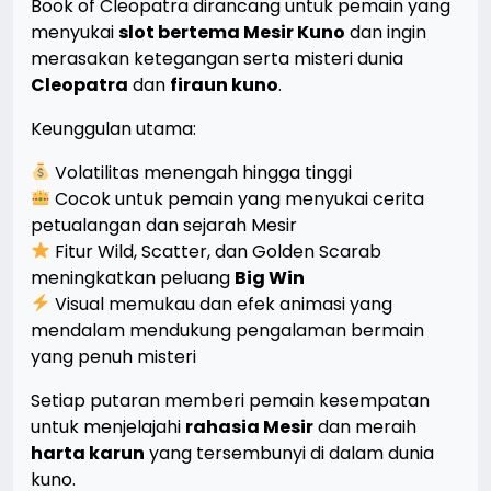
Book of Cleopatra dirancang untuk pemain yang
menyukai
slot bertema Mesir Kuno
dan ingin
merasakan ketegangan serta misteri dunia
Cleopatra
dan
firaun kuno
.
Keunggulan utama:
Volatilitas menengah hingga tinggi
Cocok untuk pemain yang menyukai cerita
petualangan dan sejarah Mesir
Fitur Wild, Scatter, dan Golden Scarab
meningkatkan peluang
Big Win
Visual memukau dan efek animasi yang
mendalam mendukung pengalaman bermain
yang penuh misteri
Setiap putaran memberi pemain kesempatan
untuk menjelajahi
rahasia Mesir
dan meraih
harta karun
yang tersembunyi di dalam dunia
kuno.