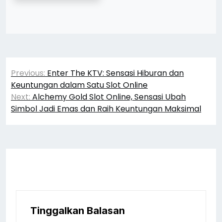
Navigasi
Previous:
Enter The KTV: Sensasi Hiburan dan
pos
Keuntungan dalam Satu Slot Online
Next:
Alchemy Gold Slot Online, Sensasi Ubah
Simbol Jadi Emas dan Raih Keuntungan Maksimal
Tinggalkan Balasan