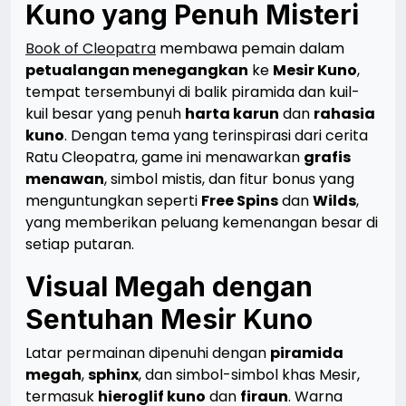
Kuno yang Penuh Misteri
Book of Cleopatra
membawa pemain dalam
petualangan menegangkan
ke
Mesir Kuno
,
tempat tersembunyi di balik piramida dan kuil-
kuil besar yang penuh
harta karun
dan
rahasia
kuno
. Dengan tema yang terinspirasi dari cerita
Ratu Cleopatra, game ini menawarkan
grafis
menawan
, simbol mistis, dan fitur bonus yang
menguntungkan seperti
Free Spins
dan
Wilds
,
yang memberikan peluang kemenangan besar di
setiap putaran.
Visual Megah dengan
Sentuhan Mesir Kuno
Latar permainan dipenuhi dengan
piramida
megah
,
sphinx
, dan simbol-simbol khas Mesir,
termasuk
hieroglif kuno
dan
firaun
. Warna