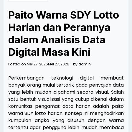
Paito Warna SDY Lotto
Harian dan Perannya
dalam Analisis Data
Digital Masa Kini
Posted on
Mei 27, 2026
Mei 27, 2026
by
admin
Perkembangan teknologi digital membuat
banyak orang mulai tertarik pada penyajian data
yang lebih mudah dipahami secara visual. Salah
satu bentuk visualisasi yang cukup dikenal dalam
komunitas pengamat data harian adalah paito
warna SDY lotto harian. Konsep ini menghadirkan
kumpulan angka yang disusun dengan warna
tertentu agar pengguna lebih mudah membaca