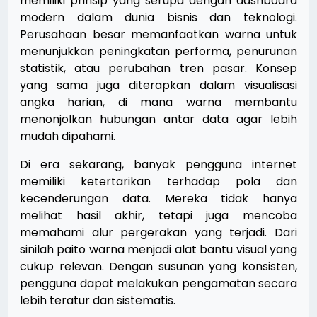
memiliki prinsip yang serupa dengan dashboard
modern dalam dunia bisnis dan teknologi.
Perusahaan besar memanfaatkan warna untuk
menunjukkan peningkatan performa, penurunan
statistik, atau perubahan tren pasar. Konsep
yang sama juga diterapkan dalam visualisasi
angka harian, di mana warna membantu
menonjolkan hubungan antar data agar lebih
mudah dipahami.
Di era sekarang, banyak pengguna internet
memiliki ketertarikan terhadap pola dan
kecenderungan data. Mereka tidak hanya
melihat hasil akhir, tetapi juga mencoba
memahami alur pergerakan yang terjadi. Dari
sinilah paito warna menjadi alat bantu visual yang
cukup relevan. Dengan susunan yang konsisten,
pengguna dapat melakukan pengamatan secara
lebih teratur dan sistematis.