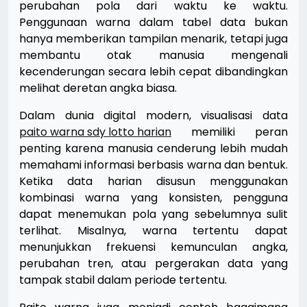
perubahan pola dari waktu ke waktu.
Penggunaan warna dalam tabel data bukan
hanya memberikan tampilan menarik, tetapi juga
membantu otak manusia mengenali
kecenderungan secara lebih cepat dibandingkan
melihat deretan angka biasa.
Dalam dunia digital modern, visualisasi data
paito warna sdy lotto harian
memiliki peran
penting karena manusia cenderung lebih mudah
memahami informasi berbasis warna dan bentuk.
Ketika data harian disusun menggunakan
kombinasi warna yang konsisten, pengguna
dapat menemukan pola yang sebelumnya sulit
terlihat. Misalnya, warna tertentu dapat
menunjukkan frekuensi kemunculan angka,
perubahan tren, atau pergerakan data yang
tampak stabil dalam periode tertentu.