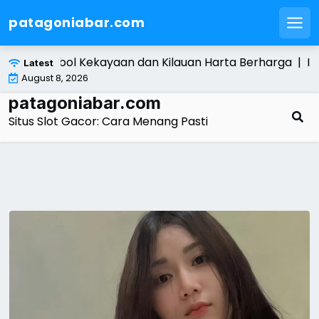
patagoniabar.com
Men
Skip
gan Simbol Kekayaan dan Kilauan Harta Berharga |
India
Latest
to
August 8, 2026
content
patagoniabar.com
Situs Slot Gacor: Cara Menang Pasti