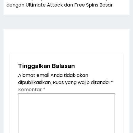
dengan Ultimate Attack dan Free Spins Besar
Tinggalkan Balasan
Alamat email Anda tidak akan
dipublikasikan.
Ruas yang wajib ditandai
*
Komentar
*