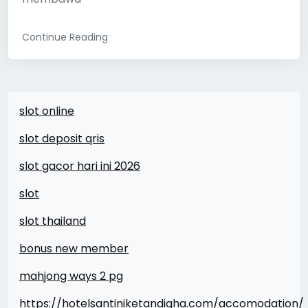
Continue Reading
slot online
slot deposit qris
slot gacor hari ini 2026
slot
slot thailand
bonus new member
mahjong ways 2 pg
https://hotelsantiniketandigha.com/accomodation/