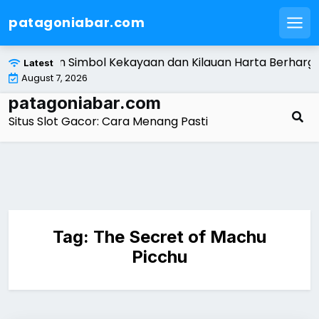
patagoniabar.com
Men
Skip
mas dengan Simbol Kekayaan dan Kilauan Harta Berharga
Latest
to
August 7, 2026
content
patagoniabar.com
Situs Slot Gacor: Cara Menang Pasti
Tag:
The Secret of Machu
Picchu