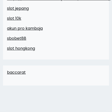
slot jepang
slot 10k
akun pro kamboja
sbobet88
slot hongkong
baccarat