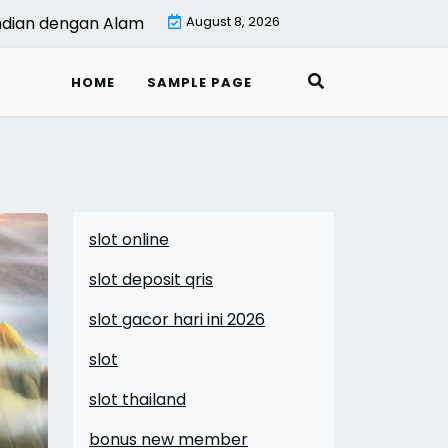
 dengan Alam Liar dan Simbol Spiritual |
August 8, 2026
Agen Bandar Toto 
HOME
SAMPLE PAGE
slot online
slot deposit qris
slot gacor hari ini 2026
slot
slot thailand
bonus new member