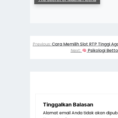
Navigasi
Previous:
Cara Memilih Slot RTP Tinggi A
pos
Next:
Psikologi Bett
Tinggalkan Balasan
Alamat email Anda tidak akan dipubl