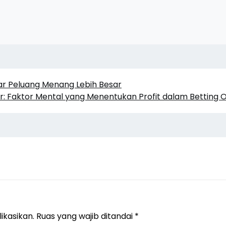
gar Peluang Menang Lebih Besar
or: Faktor Mental yang Menentukan Profit dalam Betting O
ikasikan.
Ruas yang wajib ditandai
*