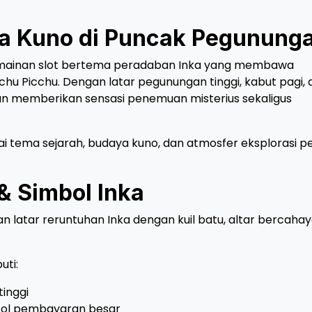
a Kuno di Puncak Pegunung
mainan slot bertema peradaban Inka yang membawa
hu Picchu. Dengan latar pegunungan tinggi, kabut pagi, 
ran memberikan sensasi penemuan misterius sekaligus
ai tema sejarah, budaya kuno, dan atmosfer eksplorasi p
& Simbol Inka
 latar reruntuhan Inka dengan kuil batu, altar bercahay
uti:
tinggi
bol pembayaran besar