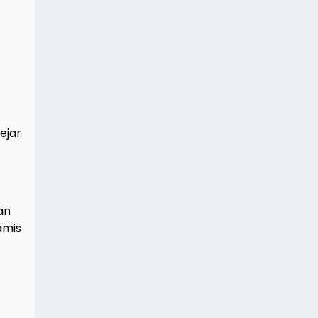
ejar
an
amis