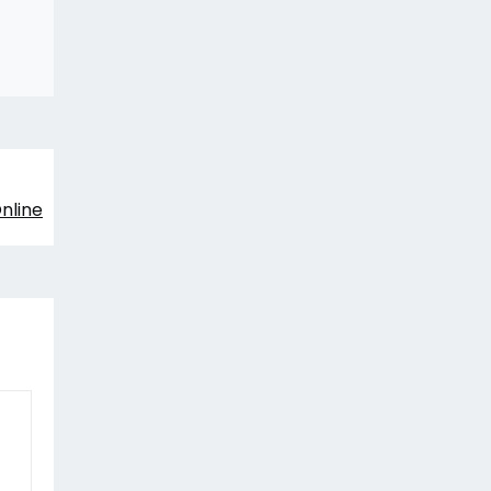
nline