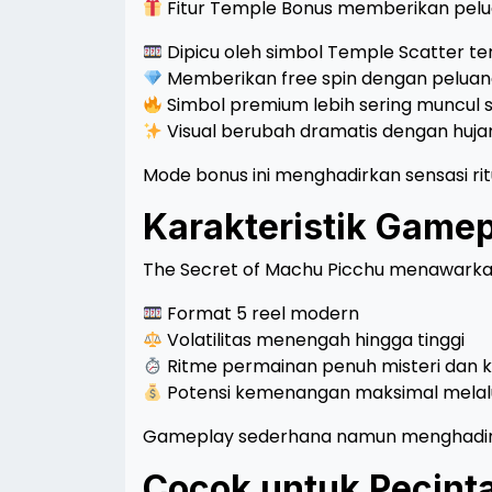
Fitur Temple Bonus memberikan pelu
Dipicu oleh simbol Temple Scatter te
Memberikan free spin dengan pelua
Simbol premium lebih sering muncul
Visual berubah dramatis dengan huja
Mode bonus ini menghadirkan sensasi ri
Karakteristik Game
The Secret of Machu Picchu menawarka
Format 5 reel modern
Volatilitas menengah hingga tinggi
Ritme permainan penuh misteri dan 
Potensi kemenangan maksimal melalui
Gameplay sederhana namun menghadir
Cocok untuk Pecint