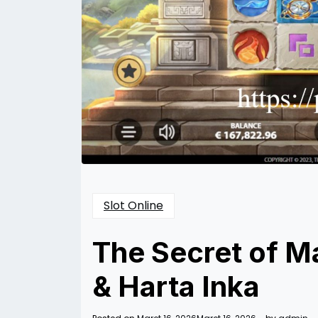
Slot Online
The Secret of Ma
& Harta Inka