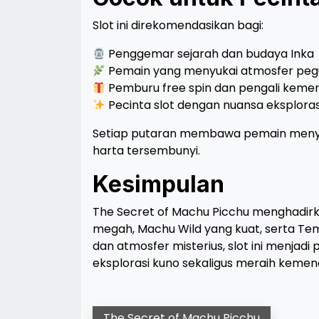
Slot ini direkomendasikan bagi:
Penggemar sejarah dan budaya Inka
Pemain yang menyukai atmosfer peg
Pemburu free spin dan pengali kem
Pecinta slot dengan nuansa eksploras
Setiap putaran membawa pemain menyin
harta tersembunyi.
Kesimpulan
The Secret of Machu Picchu menghadirk
megah, Machu Wild yang kuat, serta Te
dan atmosfer misterius, slot ini menjadi
eksplorasi kuno sekaligus meraih keme
The Secret of Machu Picchu