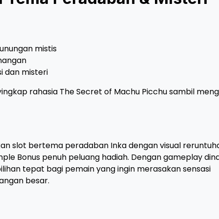
unungan mistis
enangan
i dan misteri
gkap rahasia The Secret of Machu Picchu sambil meng
an slot bertema peradaban Inka dengan visual reruntuh
mple Bonus penuh peluang hadiah. Dengan gameplay din
 pilihan tepat bagi pemain yang ingin merasakan sensasi
nangan besar.