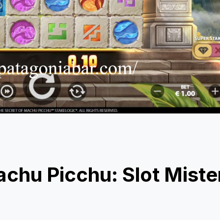
chu Picchu: Slot Miste