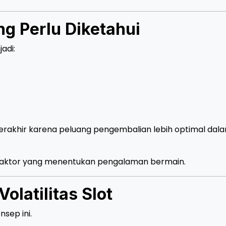
ng Perlu Diketahui
adi:
terakhir karena peluang pengembalian lebih optimal dal
faktor yang menentukan pengalaman bermain.
olatilitas Slot
sep ini.