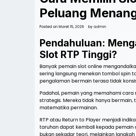
Peluang Menang
Posted on
Maret 15, 2026
by
admin
Pendahuluan: Meng
Slot RTP Tinggi?
Banyak pemain slot online mengandalk
sering langsung menekan tombol spin 
pengalaman bermain terasa tidak konsi
Padahal, pemain yang memahami cara mem
strategis. Mereka tidak hanya bermain, 
matematika permainan.
RTP atau Return to Player menjadi ind
taruhan dapat kembali kepada pemain d
bukan sekadar teori, melainkan langkah