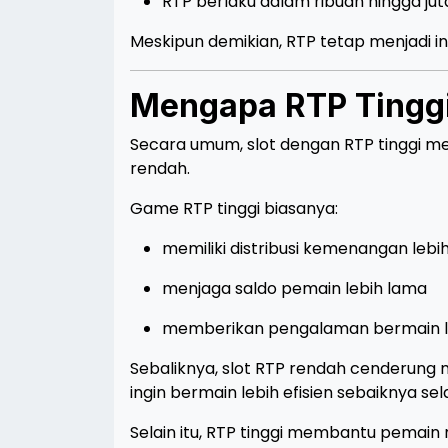
RTP berlaku dalam ribuan hingga ju
Meskipun demikian, RTP tetap menjadi in
Mengapa RTP Tingg
Secara umum, slot dengan RTP tinggi m
rendah.
Game RTP tinggi biasanya:
memiliki distribusi kemenangan lebih
menjaga saldo pemain lebih lama
memberikan pengalaman bermain l
Sebaliknya, slot RTP rendah cenderung m
ingin bermain lebih efisien sebaiknya s
Selain itu, RTP tinggi membantu pemai