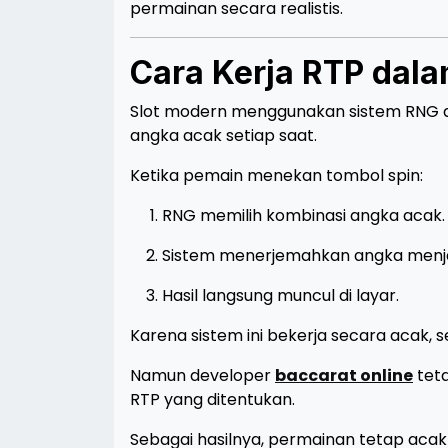
permainan secara realistis.
Cara Kerja RTP dala
Slot modern menggunakan sistem RNG a
angka acak setiap saat.
Ketika pemain menekan tombol spin:
RNG memilih kombinasi angka acak.
Sistem menerjemahkan angka menja
Hasil langsung muncul di layar.
Karena sistem ini bekerja secara acak, 
Namun developer
baccarat online
teta
RTP yang ditentukan.
Sebagai hasilnya, permainan tetap acak te