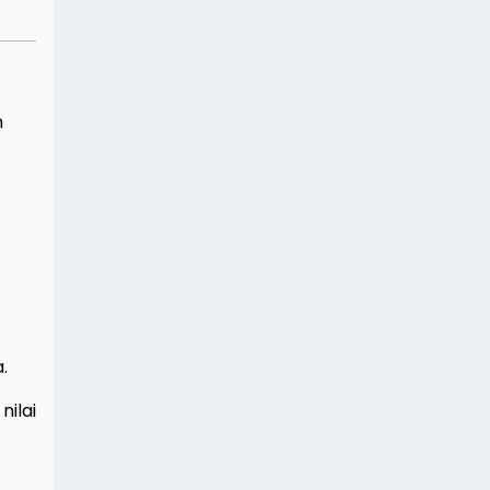
n
.
ilai