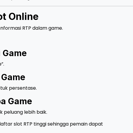
ot Online
 informasi RTP dalam game.
i Game
”.
ik Game
tuk persentase.
pa Game
 peluang lebih baik.
daftar slot RTP tinggi sehingga pemain dapat