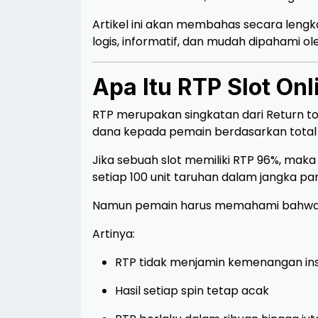
Artikel ini akan membahas secara leng
logis, informatif, dan mudah dipahami
Apa Itu RTP Slot Onl
RTP merupakan singkatan dari Return to
dana kepada pemain berdasarkan total
Jika sebuah slot memiliki RTP 96%, mak
setiap 100 unit taruhan dalam jangka pa
Namun pemain harus memahami bahwa RTP
Artinya:
RTP tidak menjamin kemenangan in
Hasil setiap spin tetap acak