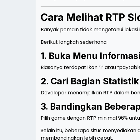
Cara Melihat RTP Sl
Banyak pemain tidak mengetahui lokasi
Berikut langkah sederhana:
1. Buka Menu Informas
Biasanya terdapat ikon “i” atau “paytable
2. Cari Bagian Statist
Developer menampilkan RTP dalam ben
3. Bandingkan Bebera
Pilih game dengan RTP minimal 96% untuk
Selain itu, beberapa situs menyediakan 
membandingkan lebih cepat.